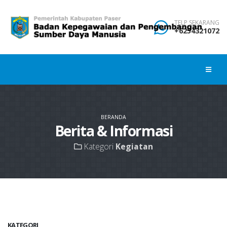
TELP SEKARANG
+6254321072
BERANDA
Berita & Informasi
Kategori
Kegiatan
KATEGORI