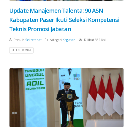
Update Manajemen Talenta: 90 ASN
Kabupaten Paser Ikuti Seleksi Kompetensi
Teknis Promosi Jabatan
Penulis
Sekretariat
Kategori
Kegiatan
Dilihat 382 Kali
SELENGKAPNYA