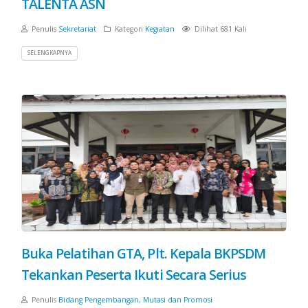
TALENTA ASN
Penulis
Sekretariat
Kategori
Kegiatan
Dilihat 681 Kali
SELENGKAPNYA
Buka Pelatihan GTA, Plt. Kepala BKPSDM
Tekankan Peserta Ikuti Secara Serius
Penulis
Bidang Pengembangan, Mutasi dan Promosi