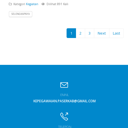
Kategori
Kegiatan
Dilihat 891 Kali
SELENGKAPNYA
1
2
3
Next
Last
EMAIL
KEPEGAWAIAN.PASERKAB@GMAIL.COM
TELEPON