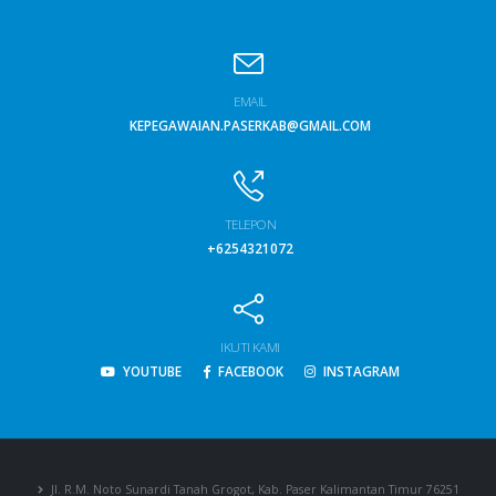
EMAIL
KEPEGAWAIAN.PASERKAB@GMAIL.COM
TELEPON
+6254321072
IKUTI KAMI
YOUTUBE
FACEBOOK
INSTAGRAM
Jl. R.M. Noto Sunardi Tanah Grogot, Kab. Paser Kalimantan Timur 76251