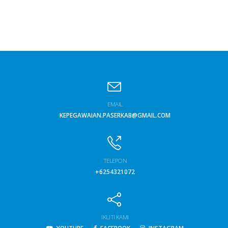
EMAIL
KEPEGAWAIAN.PASERKAB@GMAIL.COM
TELEPON
+6254321072
IKUTI KAMI