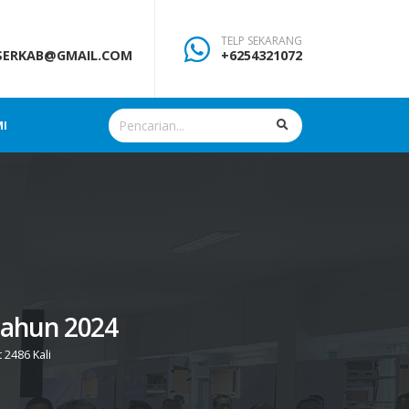
TELP SEKARANG
SERKAB@GMAIL.COM
+6254321072
MI
Tahun 2024
t 2486 Kali