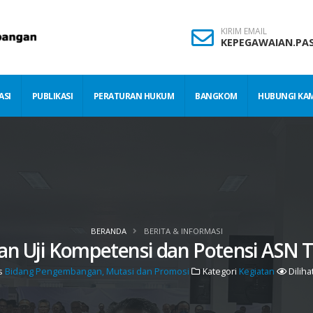
KIRIM EMAIL
KEPEGAWAIAN.PA
ASI
PUBLIKASI
PERATURAN HUKUM
BANGKOM
HUBUNGI KA
BERANDA
BERITA & INFORMASI
an Uji Kompetensi dan Potensi ASN 
s
Bidang Pengembangan, Mutasi dan Promosi
Kategori
Kegiatan
Diliha