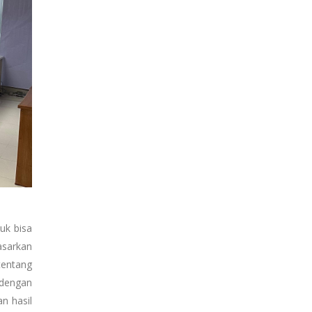
uk bisa
asarkan
tentang
 dengan
n hasil