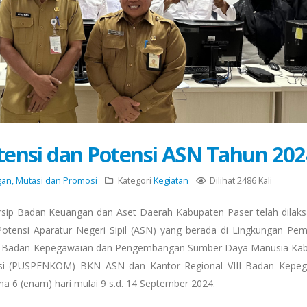
ensi dan Potensi ASN Tahun 202
n, Mutasi dan Promosi
Kategori
Kegiatan
Dilihat 2486 Kali
rsip Badan Keuangan dan Aset Daerah Kabupaten Paser telah dilak
otensi Aparatur Negeri Sipil (ASN) yang berada di Lingkungan Pem
leh Badan Kepegawaian dan Pengembangan Sumber Daya Manusia Kab
nsi (PUSPENKOM) BKN ASN dan Kantor Regional VIII Badan Kepe
 6 (enam) hari mulai 9 s.d. 14 September 2024.