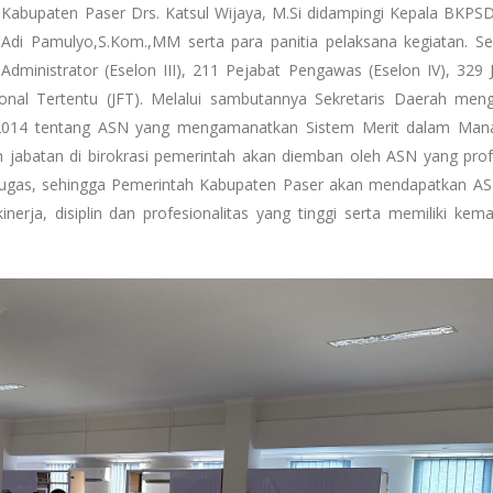
 Kabupaten Paser Drs. Katsul Wijaya, M.Si didampingi Kepala BKPS
 Pamulyo,S.Kom.,MM serta para panitia pelaksana kegiatan. S
Administrator (Eselon III), 211 Pejabat Pengawas (Eselon IV), 329 
nal Tertentu (JFT). Melalui sambutannya Sekretaris Daerah men
2014 tentang ASN yang mengamanatkan Sistem Merit dalam Man
n jabatan di birokrasi pemerintah akan diemban oleh ASN yang prof
tugas, sehingga Pemerintah Kabupaten Paser akan mendapatkan A
kinerja, disiplin dan profesionalitas yang tinggi serta memiliki ke