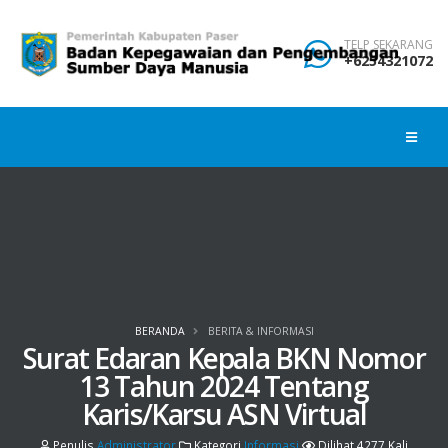
TELP SEKARANG
+6254321072
BERANDA
BERITA & INFORMASI
Surat Edaran Kepala BKN Nomor
13 Tahun 2024 Tentang
Karis/Karsu ASN Virtual
Penulis
Administrator
Kategori
Informasi
Dilihat 4277 Kali